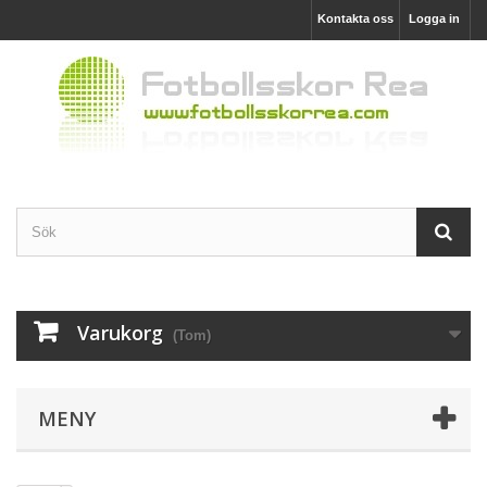
Kontakta oss
Logga in
Varukorg
(Tom)
MENY