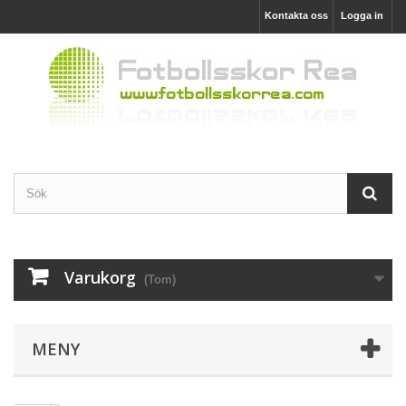
Kontakta oss
Logga in
Varukorg
(Tom)
MENY