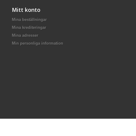
Mitt konto
Mina beställningar
Mina krediteringar
Mina adresser
Min personliga information