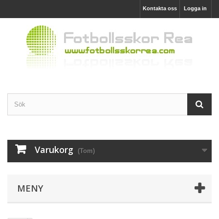
Kontakta oss
Logga in
Varukorg
(Tom)
MENY