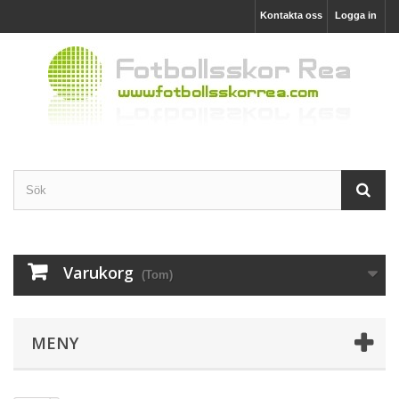
Kontakta oss
Logga in
Varukorg
(Tom)
MENY