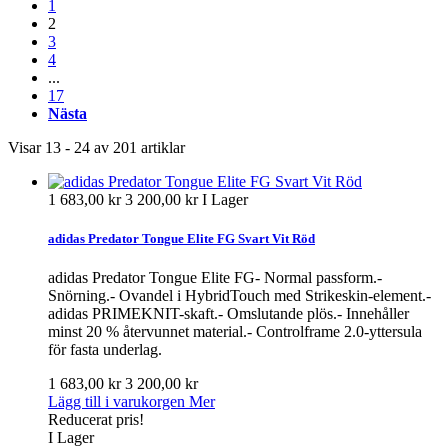
1
2
3
4
...
17
Nästa
Visar 13 - 24 av 201 artiklar
1 683,00 kr
3 200,00 kr
I Lager
adidas Predator Tongue Elite FG Svart Vit Röd
adidas Predator Tongue Elite FG- Normal passform.-
Snörning.- Ovandel i HybridTouch med Strikeskin-element.-
adidas PRIMEKNIT-skaft.- Omslutande plös.- Innehåller
minst 20 % återvunnet material.- Controlframe 2.0-yttersula
för fasta underlag.
1 683,00 kr
3 200,00 kr
Lägg till i varukorgen
Mer
Reducerat pris!
I Lager