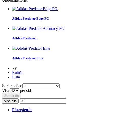
Underkategorier
Adidas Predator Edge FG
Adidas Predator...
Adidas Predator Elite
Vy:
Rutnät
Lista
Sortera efter
Visa
per sida
Jämför (
0
)
Visa alla
Föregående