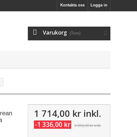
Kontakta oss
Logga in
Varukorg
(Tom)
1 714,00 kr
inkl.
orean
a
-1 336,00 kr
3 050,00 kr
inkl.