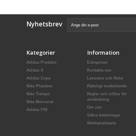
Nyhetsbrev
Kategorier
Information
Adidas Predator
Extrapriser
Adidas X
Kontakta oss
Adidas Copa
Leverans och Retur
Nike Phantom
Rättsligt meddelande
Nike Tiempo
Regler och villkor för
användning
Nike Mercurial
Om oss
Adidas F50
Säkra betalningar
Webbplatskarta