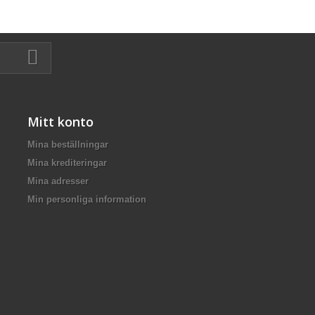
Mitt konto
Mina beställningar
Mina krediteringar
Mina adresser
Min personliga information