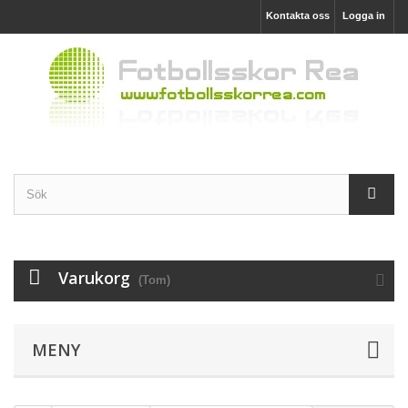
Kontakta oss
Logga in
Varukorg
(Tom)
MENY