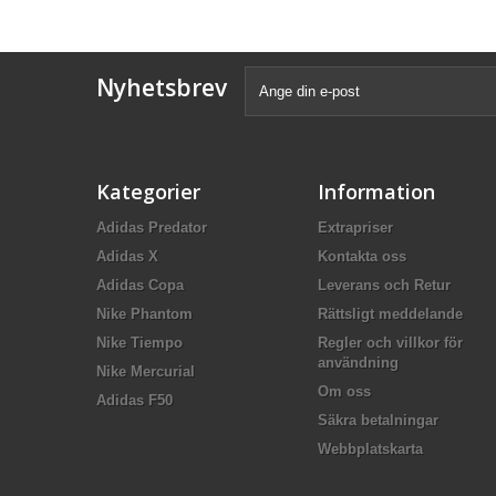
Nyhetsbrev
Kategorier
Information
Adidas Predator
Extrapriser
Adidas X
Kontakta oss
Adidas Copa
Leverans och Retur
Nike Phantom
Rättsligt meddelande
Nike Tiempo
Regler och villkor för
användning
Nike Mercurial
Om oss
Adidas F50
Säkra betalningar
Webbplatskarta