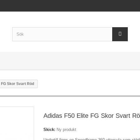
e FG Skor Svart Röd
Adidas F50 Elite FG Skor Svart R
Skick:
Ny produkt
Undertill finns en Speedframe 360-yttersula som stöd