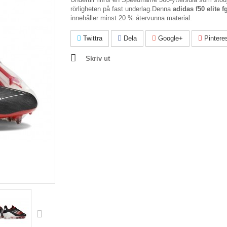
rörligheten på fast underlag.Denna
adidas f50 elite f
innehåller minst 20 % återvunna material.
Twittra
Dela
Google+
Pintere
Skriv ut