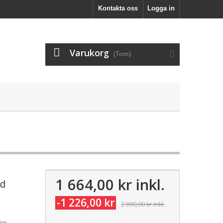
Kontakta oss
Logga in
Varukorg
(Tom)
1 664,00 kr
inkl.
öd
-1 226,00 kr
2 890,00 kr
inkl.
jer