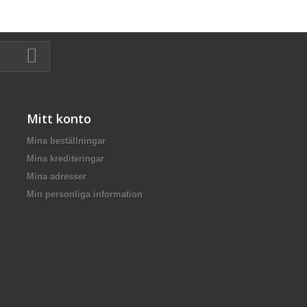
Mitt konto
Mina beställningar
Mina krediteringar
Mina adresser
Min personliga information