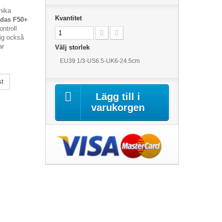
nika
Kvantitet
idas F50+
ntroll
sig också
ar
Välj storlek
EU39 1/3-US6.5-UK6-24.5cm
st
Lägg till i
varukorgen