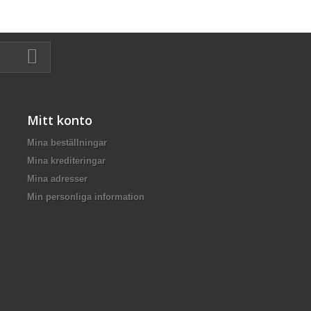
Mitt konto
Mina beställningar
Mina krediteringar
Mina adresser
Min personliga information