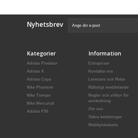
Nyhetsbrev
Kategorier
Information
Adidas Predator
Extrapriser
Adidas X
Kontakta oss
Adidas Copa
Leverans och Retur
Nike Phantom
Rättsligt meddelande
Nike Tiempo
Regler och villkor för
användning
Nike Mercurial
Om oss
Adidas F50
Säkra betalningar
Webbplatskarta