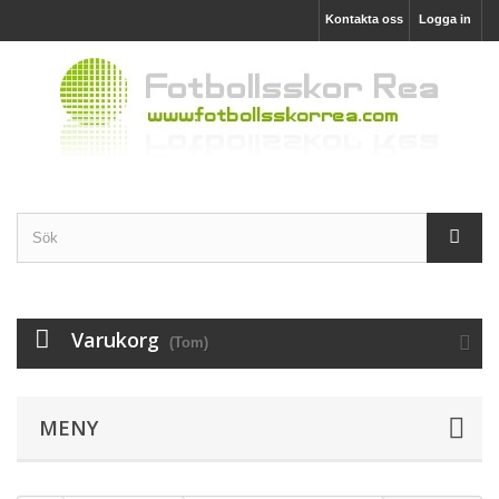
Kontakta oss
Logga in
Varukorg
(Tom)
MENY