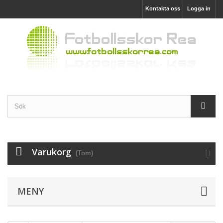
Kontakta oss
Logga in
Varukorg
(Tom)
MENY