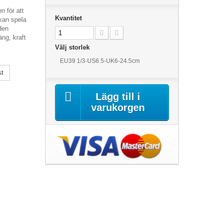
en för att
Kvantitet
 kan spela
den
äng, kraft
Välj storlek
EU39 1/3-US6.5-UK6-24.5cm
st
Lägg till i
varukorgen