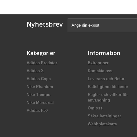
Nyhetsbrev
Kategorier
Information
Adidas Predator
Extrapriser
Adidas X
Kontakta oss
Adidas Copa
Leverans och Retur
Nike Phantom
Rättsligt meddelande
Nike Tiempo
Regler och villkor för
användning
Nike Mercurial
Om oss
Adidas F50
Säkra betalningar
Webbplatskarta