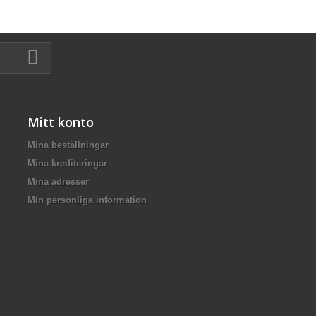
Mitt konto
Mina beställningar
Mina krediteringar
Mina adresser
Min personliga information