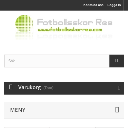
Kontakta oss
Logga in
Varukorg
(Tom)
MENY