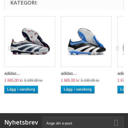
KATEGORI:
adidas...
adidas...
adidas
1 665,00 kr
3 199,00 kr
1 665,00 kr
3 199,00 kr
1 674,
Lägg i varukorg
Lägg i varukorg
Lägg
Nyhetsbrev