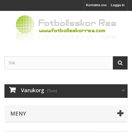
Kontakta oss
Logga in
Varukorg
(Tom)
MENY